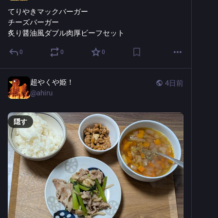
てりやきマックバーガー
チーズバーガー
炙り醤油風ダブル肉厚ビーフセット
0
0
0
超やくや姫！
4日前
@
ahiru
隠す