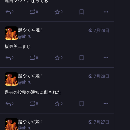
連日マジ？になってる
0
0
0
超やくや姫！
7月28日
@
ahiru
板東英二まじ
0
0
0
超やくや姫！
7月28日
@
ahiru
過去の投稿の通知に刺された
0
0
0
超やくや姫！
7月27日
@
ahiru