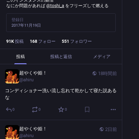
このインスタンスの鯖管
なにか問題があれば
@
toshi_a
をフリーズして燃える
登録日
2017年11月19日
91
K
投稿
168
フォロー
551
フォロワー
投稿
投稿と返信
メディア
超やくや姫！
18時間前
@
ahiru
コンディショナー洗い流し忘れて乾かして寝た説ある
な
0
0
0
超やくや姫！
2日前
@
ahiru