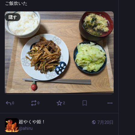
ご飯炊いた
隠す
0
0
2
超やくや姫！
7月20日
@
ahiru