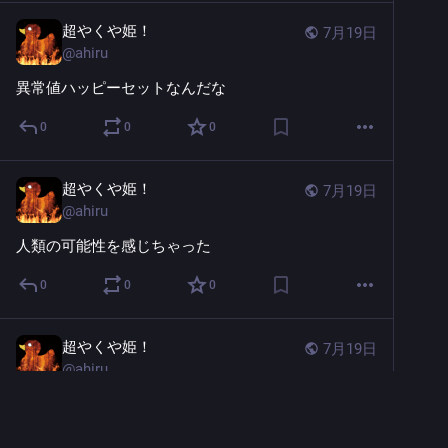
超やくや姫！
7月19日
@
ahiru
異常値ハッピーセットなんだな
0
0
0
超やくや姫！
7月19日
@
ahiru
人類の可能性を感じちゃった
0
0
0
超やくや姫！
7月19日
@
ahiru
ウィスキーの澪割飲んでバレーやるオリバー・エバン
ス狂ってるし、日本酒ちょっと（720ml）飲んでバレ
ーやる竜胆尊は怖い