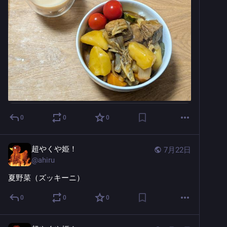
0
0
0
超やくや姫！
7月22日
@
ahiru
夏野菜（ズッキーニ）
0
0
0