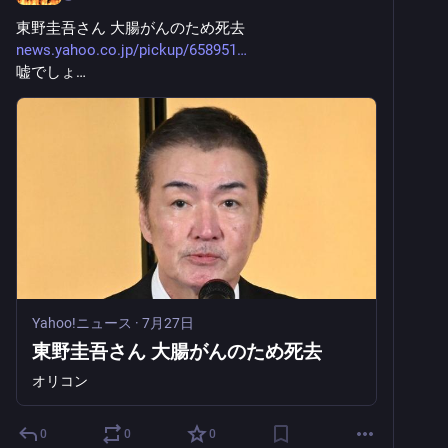
東野圭吾さん 大腸がんのため死去
news.yahoo.co.jp/pickup/658951
嘘でしょ…
Yahoo!ニュース
·
7月27日
東野圭吾さん 大腸がんのため死去
オリコン
0
0
0