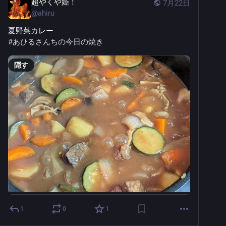
超やくや姫！
7月22日
@
ahiru
夏野菜カレー
#
あひるさんちの今日の焼き
隠す
1
0
1