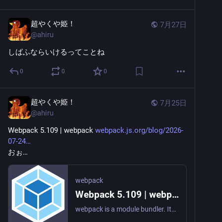
超やくや姫！
7月27日
@
ahiru
しばふならいけるってことね
0
0
0
超やくや姫！
7月25日
@
ahiru
Webpack 5.109 | webpack 
webpack.js.org/blog/2026-
07-24
おぉ…
webpack
Webpack 5.109 | webpack
webpack is a module bundler. Its main purpose is to bundle JavaScript files for usage in a browser, yet it is also capable of transforming, bundling, or packaging just about any resource or asset.