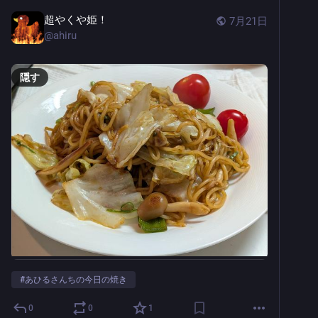
超やくや姫！
7月21日
@
ahiru
隠す
#
あひるさんちの今日の焼き
0
0
1