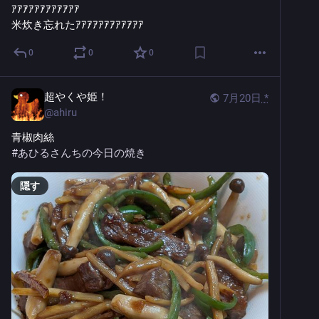
ｱｱｱｱｱｱｱｱｱｱｱｱ
米炊き忘れたｱｱｱｱｱｱｱｱｱｱｱｱ
0
0
0
超やくや姫！
7月20日
*
@
ahiru
青椒肉絲
#
あひるさんちの今日の焼き
隠す