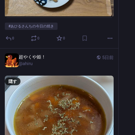
#
あひるさんちの今日の焼き
0
0
0
超やくや姫！
5日前
@
ahiru
隠す