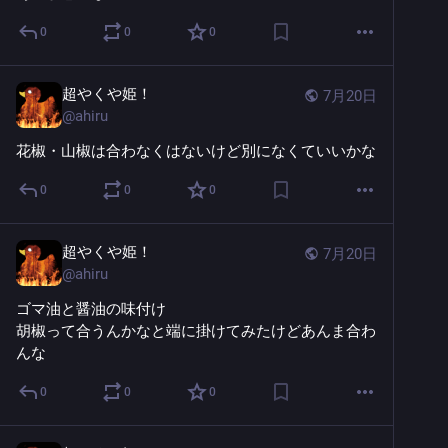
0
0
0
超やくや姫！
7月20日
@
ahiru
花椒・山椒は合わなくはないけど別になくていいかな
0
0
0
超やくや姫！
7月20日
@
ahiru
ゴマ油と醤油の味付け
胡椒って合うんかなと端に掛けてみたけどあんま合わ
んな
0
0
0