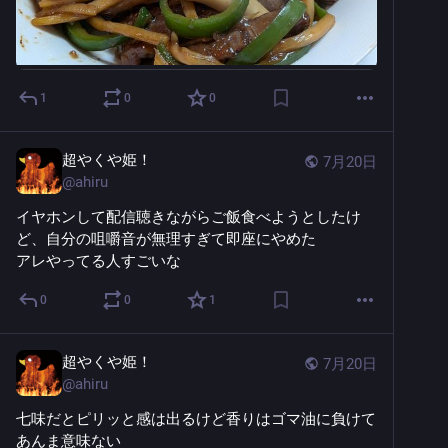
1
0
0
超やくや姫！
7月20日
@
ahiru
イヤホンして配信聴きながらご飯食べようとしたけ
ど、自分の咀嚼音が無理すぎて即座にやめた
アレやってる人すごいな
0
0
1
超やくや姫！
7月20日
@
ahiru
七味だとピリッと感は出るけど香りはゴマ油に負けて
あんま意味ない