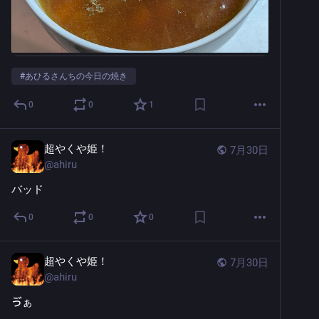
#
あひるさんちの今日の焼き
0
0
1
超やくや姫！
7月30日
@
ahiru
バッド
0
0
0
超やくや姫！
7月30日
@
ahiru
ゔぁ