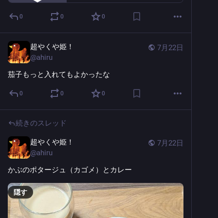
0
0
0
超やくや姫！
7月22日
@
ahiru
茄子もっと入れてもよかったな
0
0
0
続きのスレッド
超やくや姫！
7月22日
@
ahiru
かぶのポタージュ（カゴメ）とカレー
隠す