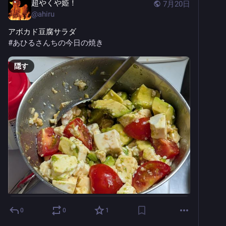
超やくや姫！
7月20日
@
ahiru
アボカド豆腐サラダ
#
あひるさんちの今日の焼き
隠す
0
0
1