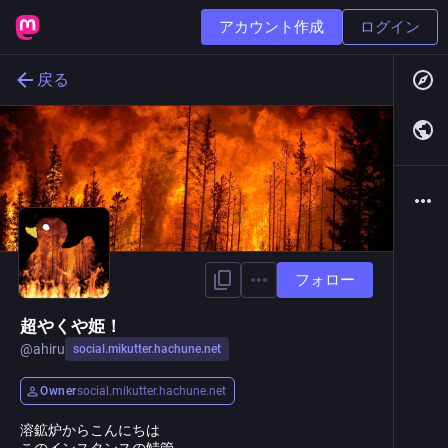
アカウント作成
ログイン
戻る
フォロー
超やくや姫！
@
ahiru
social.mikutter.hachune.net
Owner
social.mikutter.hachune.net
溶鉱炉からこんにちは