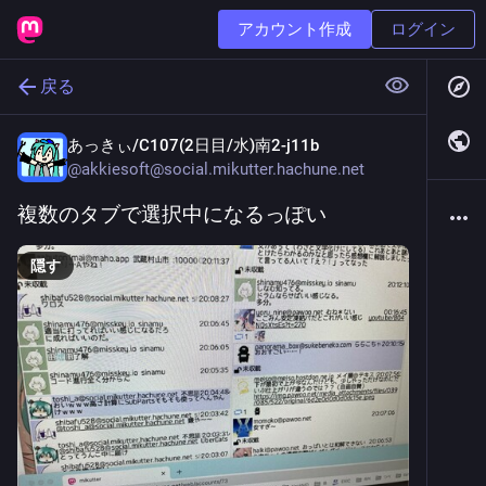
アカウント作成
ログイン
戻る
あっきぃ/C107(2日目/水)南2-j11b
@
akkiesoft@social.mikutter.hachune.net
複数のタブで選択中になるっぽい
隠す