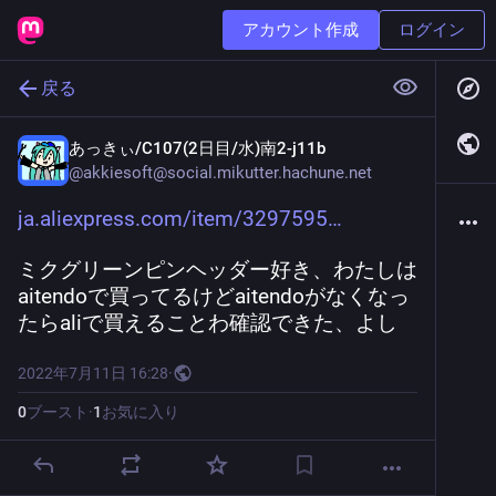
アカウント作成
ログイン
戻る
あっきぃ/C107(2日目/水)南2-j11b
@
akkiesoft@social.mikutter.hachune.net
ja.aliexpress.com/item/3297595
ミクグリーンピンヘッダー好き、わたしは
aitendoで買ってるけどaitendoがなくなっ
たらaliで買えることわ確認できた、よし
2022年7月11日 16:28
·
0
ブースト
·
1
お気に入り