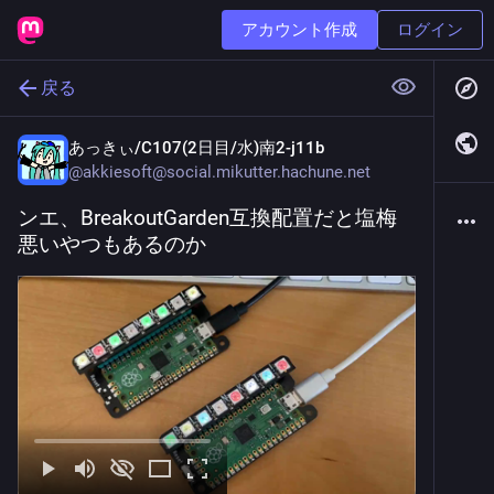
アカウント作成
ログイン
戻る
あっきぃ/C107(2日目/水)南2-j11b
@
akkiesoft@social.mikutter.hachune.net
ンエ、BreakoutGarden互換配置だと塩梅
悪いやつもあるのか