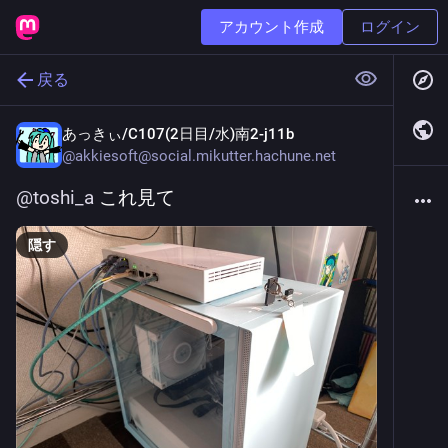
アカウント作成
ログイン
戻る
あっきぃ/C107(2日目/水)南2-j11b
@
akkiesoft@social.mikutter.hachune.net
@
toshi_a
 これ見て
隠す