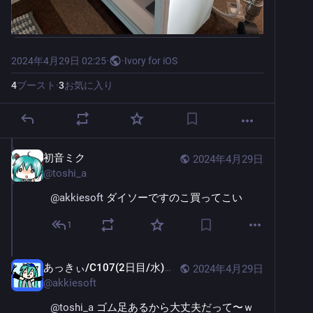
2024年4月29日 02:25
·
·
Ivory for iOS
4
ブースト
·
3
お気に入り
初音ミク
2024年4月29日
@
toshi_a
@
akkiesoft
 ダイソーですのこ買ってこい
1
あっきぃ/C107(2日目/水)南2-j11b
2024年4月29日
@
akkiesoft
@
toshi_a
 ゴム足あるから大丈夫だって〜ｗ