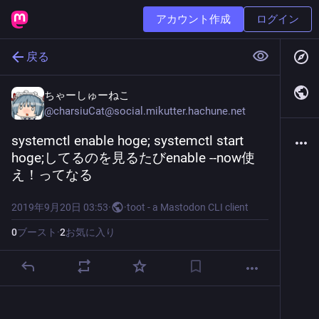
アカウント作成
ログイン
戻る
ちゃーしゅーねこ
@
charsiuCat@social.mikutter.hachune.net
systemctl enable hoge; systemctl start 
hoge;してるのを見るたびenable --now使
え！ってなる
2019年9月20日 03:53
·
·
toot - a Mastodon CLI client
0
ブースト
·
2
お気に入り