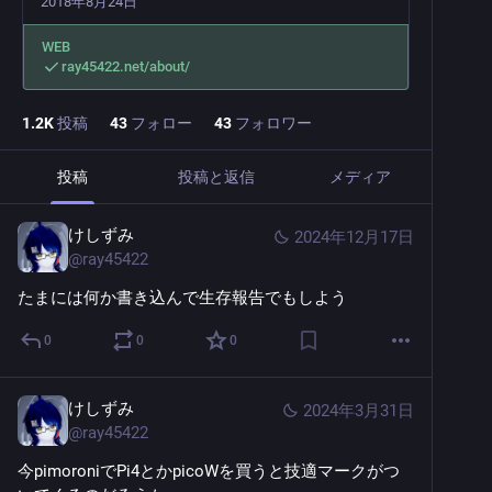
2018年8月24日
WEB
ray45422.net/about/
1.2
K
投稿
43
フォロー
43
フォロワー
投稿
投稿と返信
メディア
けしずみ
2024年12月17日
@
ray45422
たまには何か書き込んで生存報告でもしよう
0
0
0
けしずみ
2024年3月31日
@
ray45422
今pimoroniでPi4とかpicoWを買うと技適マークがつ