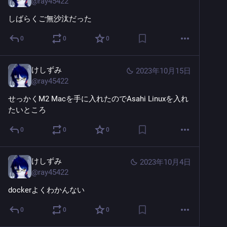
@
ray45422
しばらくご無沙汰だった
0
0
0
けしずみ
2023年10月15日
@
ray45422
せっかくM2 Macを手に入れたのでAsahi Linuxを入れ
たいところ
0
0
0
けしずみ
2023年10月4日
@
ray45422
dockerよくわかんない
0
0
0