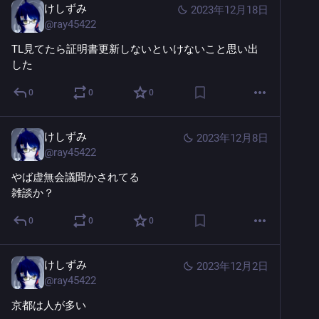
けしずみ
2023年12月18日
@
ray45422
TL見てたら証明書更新しないといけないこと思い出
した
0
0
0
けしずみ
2023年12月8日
@
ray45422
やば虚無会議聞かされてる
雑談か？
0
0
0
けしずみ
2023年12月2日
@
ray45422
京都は人が多い