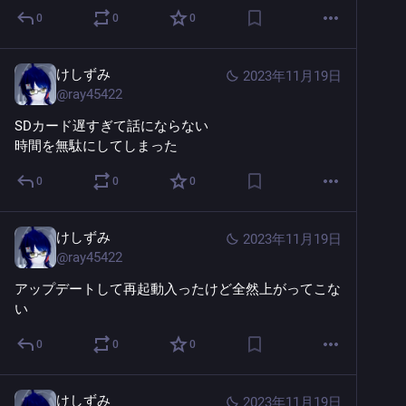
0
0
0
けしずみ
2023年11月19日
@
ray45422
SDカード遅すぎて話にならない
時間を無駄にしてしまった
0
0
0
けしずみ
2023年11月19日
@
ray45422
アップデートして再起動入ったけど全然上がってこな
い
0
0
0
けしずみ
2023年11月19日