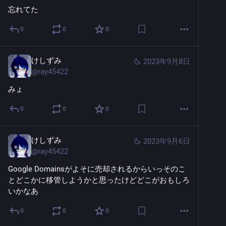
忘れてた
0
0
0
けしずみ
2023年9月8日
@
ray45422
みょ
0
0
0
けしずみ
2023年9月6日
@
ray45422
Google Domainsがよそに売却されるからいっそのこ
とどこかに移管しようかと思ったけどどこがおもしろ
いかなあ
0
0
0