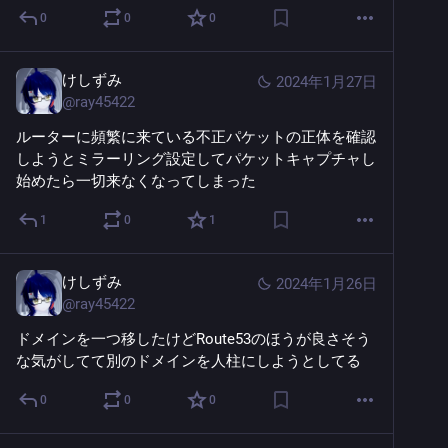
0
0
0
けしずみ
2024年1月27日
@
ray45422
ルーターに頻繁に来ている不正パケットの正体を確認
しようとミラーリング設定してパケットキャプチャし
始めたら一切来なくなってしまった
1
0
1
けしずみ
2024年1月26日
@
ray45422
ドメインを一つ移したけどRoute53のほうが良さそう
な気がしてて別のドメインを人柱にしようとしてる
0
0
0