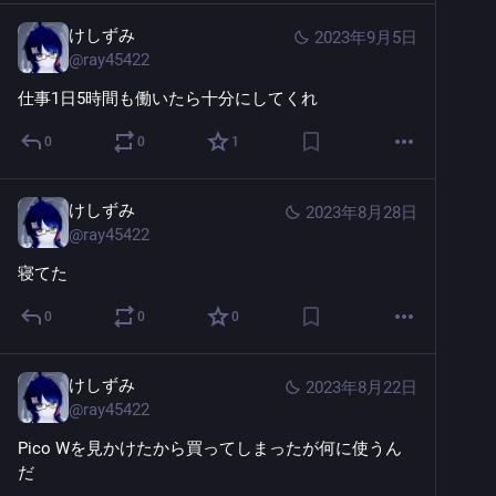
けしずみ
2023年9月5日
@
ray45422
仕事1日5時間も働いたら十分にしてくれ
0
0
1
けしずみ
2023年8月28日
@
ray45422
寝てた
0
0
0
けしずみ
2023年8月22日
@
ray45422
Pico Wを見かけたから買ってしまったが何に使うん
だ