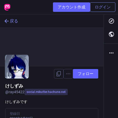
アカウント作成
ログイン
戻る
フォロー
けしずみ
@
ray45422
social.mikutter.hachune.net
けしずみです
登録日