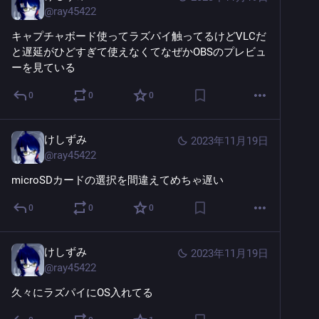
@
ray45422
キャプチャボード使ってラズパイ触ってるけどVLCだ
と遅延がひどすぎて使えなくてなぜかOBSのプレビュ
ーを見ている
0
0
0
けしずみ
2023年11月19日
@
ray45422
microSDカードの選択を間違えてめちゃ遅い
0
0
0
けしずみ
2023年11月19日
@
ray45422
久々にラズパイにOS入れてる