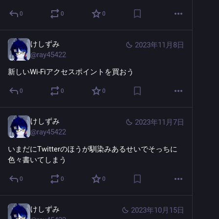
0
0
0
けしずみ
2023年11月8日
@
ray45422
新しいWi-Fiアクセスポイントを買おう
0
0
0
けしずみ
2023年11月7日
@
ray45422
いまだにTwitterのほうが馴染みあるせいでそっちに
色々書いてしまう
0
0
0
けしずみ
2023年10月15日