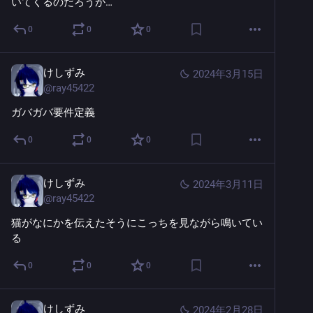
いてくるのだろうか…
0
0
0
けしずみ
2024年3月15日
@
ray45422
ガバガバ要件定義
0
0
0
けしずみ
2024年3月11日
@
ray45422
猫がなにかを伝えたそうにこっちを見ながら鳴いてい
る
0
0
0
けしずみ
2024年2月28日