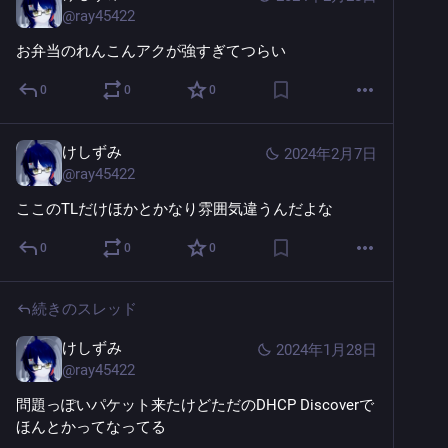
@
ray45422
お弁当のれんこんアクが強すぎてつらい
0
0
0
けしずみ
2024年2月7日
@
ray45422
ここのTLだけほかとかなり雰囲気違うんだよな
0
0
0
続きのスレッド
けしずみ
2024年1月28日
@
ray45422
問題っぽいパケット来たけどただのDHCP Discoverで
ほんとかってなってる