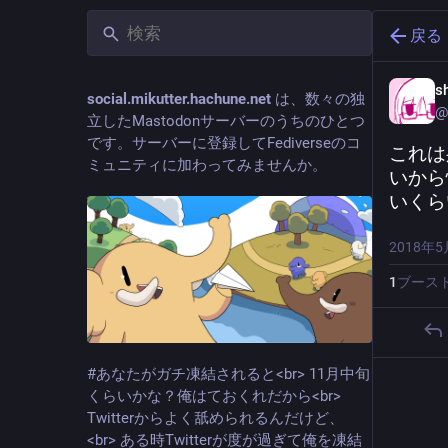
戻る
s
social.mikutter.hachune.net
は、数々の独
@
立したMastodonサーバーのうちのひとつ
です。サーバーに登録してFediverseのコ
これは
ミュニティに加わってみませんか。
いから
いくら
2018年5
1
ブース
#あなたがガチ凍結されると<br> 11月中旬
くらいかな？俺はておくれだから<br>
Twitterからよく舐められるんだけど、
<br> ある時Twitterが度が過ぎて俺を凍結