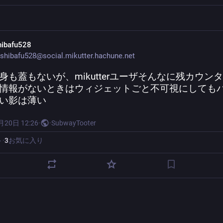
hibafu528
shibafu528@social.mikutter.hachune.net
身も蓋もないが、mikutterユーザそんなに残カウン
情報がないときはウィジェットごと不可視にしても
い影は薄い
月20日 12:26
·
·
SubwayTooter
ト
·
3
お気に入り