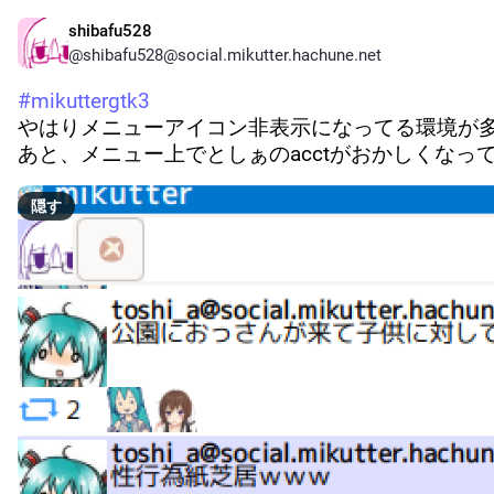
shibafu528
@
shibafu528@social.mikutter.hachune.net
#
mikuttergtk3
やはりメニューアイコン非表示になってる環境が
あと、メニュー上でとしぁのacctがおかしくなっ
隠す