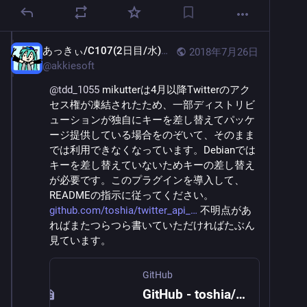
あっきぃ/C107(2日目/水)南2-j11b
2018年7月26日
@
akkiesoft
@
tdd_1055
 mikutterは4月以降Twitterのアク
セス権が凍結されたため、一部ディストリビ
ューションが独自にキーを差し替えてパッケ
ージ提供している場合をのぞいて、そのまま
では利用できなくなっています。Debianでは
キーを差し替えていないためキーの差し替え
が必要です。このプラグインを導入して、
READMEの指示に従ってください。 
github.com/toshia/twitter_api_
 不明点があ
ればまたつらつら書いていただければたぶん
見ています。
GitHub
GitHub - toshia/twitter_api_keys: mikutter 3.7以降で、Twitter APIキーを書き換えるプラグイン