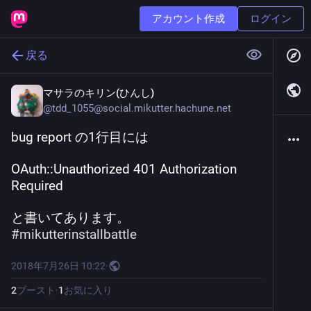
アカウント作成
ログイン
戻る
マサラのキリン(ひんし)
@
tdd_1055@social.mikutter.hachune.net
bug report の1行目には
OAuth::Unauthorized 401 Authorization 
Required
と書いてあります。
#
mikutterinstallbattle
2018年7月26日 10:22
·
2
ブースト
·
1
お気に入り